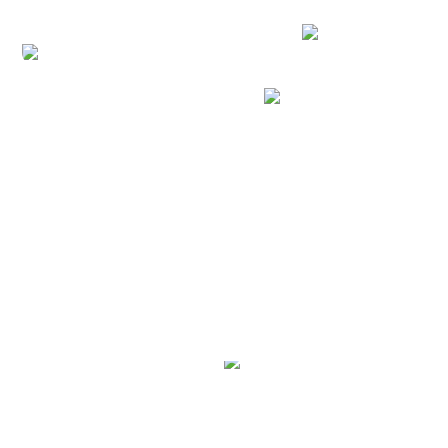
钢丝绳
更刚强的脊梁
钢绞线
钢绞线定制专家
向下滚动，查看更多产品
焊接用钢
链接世界的保障
优碳钢
镀锌丝